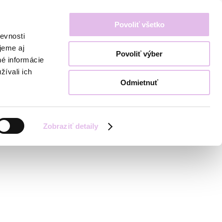
Povoliť všetko
evnosti
jeme aj
Povoliť výber
né informácie
žívali ich
Odmietnuť
Zobraziť detaily