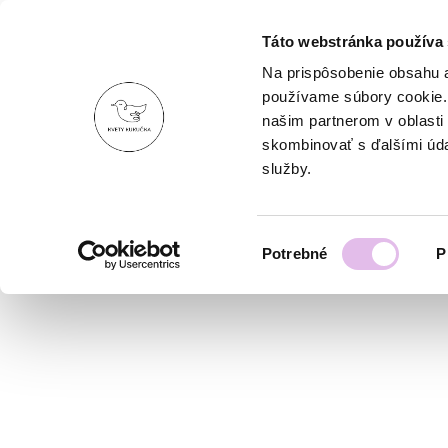
Táto webstránka používa
Na prispôsobenie obsahu a
DOMOV
O NÁS
používame súbory cookie. 
DONÁŠKA
našim partnerom v oblasti 
PORTFÓLIO
skombinovať s ďalšími údaj
OBCHOD
služby.
KONTAKT
Výber
Potrebné
P
súhlasu